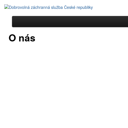
O nás
O nás
Členství
Etický kodex
Maskot Rýša
Hrozby
Povodně
Biologická ohrožení
Svahové pohyby
Silné větry a tornáda